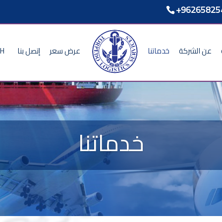
+96265825
عن الشركة
خدماتنا
عرض سعر
إتصل بنا
SH
خدماتنا